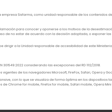
la empresa Sisfarma, como unidad responsable de los contenidos de 
clamación para conocer y oponerse a los motivos de la desestimació
aso de no estar de acuerdo con la decisión adoptada, o exponer las
be dirigir a la Unidad responsable de accesibilidad de este Ministeri
-EN 301549:2022 considerando las excepciones del RD 1112/2018.
nes vigentes de los navegadores Microsoft, FireFox, Safari, Opera y G
onsive, con lo que se visualiza de forma óptima en los dispositivos ta
es de Chrome for mobile, Firefox for mobile, Safari mobile, Opera Min