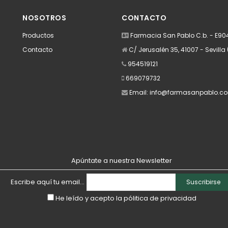
NOSOTROS
CONTACTO
Productos
Farmacia San Pablo C.b. - E9
Contacto
C/ Jerusalén 35, 41007 - Sevilla 
954519121
669079732
Email:
info@farmasanpablo.c
Apúntate a nuestra Newsletter
Escribe aquí tu email...
Suscribirse
He leído y acepto la
pólitica de privacidad