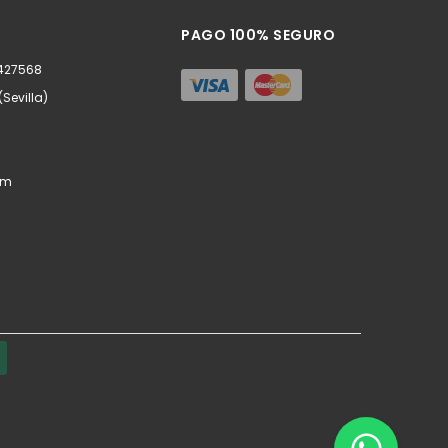
PAGO 100% SEGURO
0427568
(Sevilla)
om