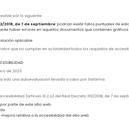
sible por lo siguiente:
12/2018, de 7 de septiembre
: podrían existir fallos puntuales de e
de haber errores en aquellos documentos que contienen gráficos 
islación aplicable
ormatos que no cumplan en su totalidad todos los requisitos de acce
CESIBILIDAD
ero de 2023.
 sido una autoevaluación llevada a cabo por Sisfarma.
cesibilidad (artículo 10.2.a) del Real Decreto 1112/2018, de 7 de se
por parte de este sitio web.
ido.
mejora relativa a la accesibilidad del sitio web.