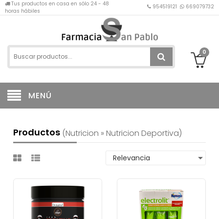
Tus productos en casa en sólo 24 - 48
954519121
669079732
horas hábiles
0
MENÚ
Productos
(nutricion » Nutricion Deportiva)