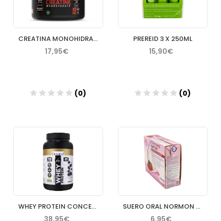
CREATINA MONOHIDRATO 200MESH 300 G DRASANVI
PREREID 3 X 250ML
17,95€
15,90€
(0)
(0)
Añadir
Añadir
WHEY PROTEIN CONCENTRADA COOKIES 750 G DRASANVI
SUERO ORAL NORMON PACK 2 BRICKS 250 ML SABOR FRESA
38,95€
6,95€