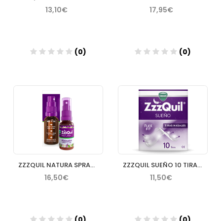
13,10€
17,95€
(0)
(0)
Añadir
Añadir
ZZZQUIL NATURA SPRAY 30 ML SABOR LAVANDA Y NARANJA
ZZZQUIL SUEÑO 10 TIRAS NASALES
16,50€
11,50€
(0)
(0)