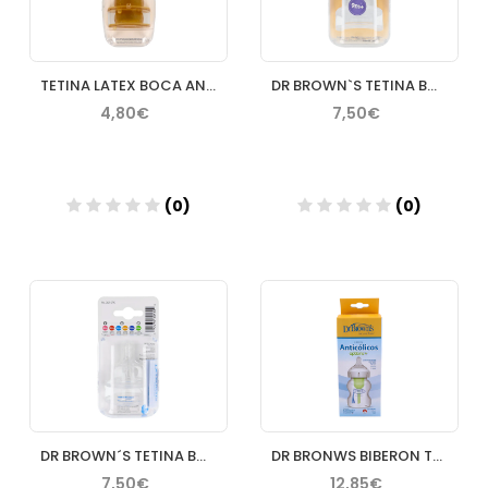
TETINA LATEX BOCA ANCHA PAPILLA 2 U +4M REDONDA
DR BROWN`S TETINA BOCA ANCHA N 4 PRIMEROS CEREALES
4,80€
7,50€
(0)
(0)
Añadir
Añadir
DR BROWN´S TETINA BOCA ANCHA CORTE Y 9 MESES CEREALES ESPESO
DR BRONWS BIBERON TETINA S BOCA ANCHA 150 ML
7,50€
12,85€