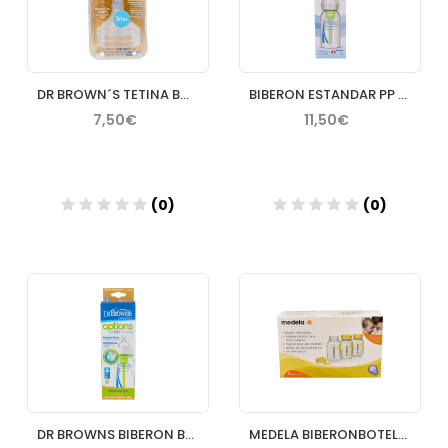
DR BROWN´S TETINA BOCA ANCHA NIVEL 23 MESES
BIBERON ESTANDAR PP 120 ML DR BROWNS
7,50€
11,50€
(0)
(0)
Añadir
Añadir
DR BROWNS BIBERON BOCA ANCHA 270 ML
MEDELA BIBERONBOTELLA 150 ML 3 U