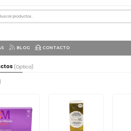
AS
BLOG
CONTACTO
uctos
(optica)