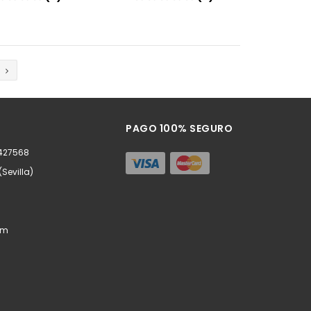
Añadir
Añadir
PAGO 100% SEGURO
0427568
(Sevilla)
om