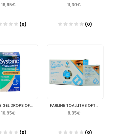
16,95€
11,30€
(0)
(0)
Añadir
Añadir
SYSTANE GEL DROPS OFTALMICO LUBRIC.10ML
FARLINE TOALLITAS OFTALMICAS 30 UNIDADES
16,95€
8,35€
(0)
(0)