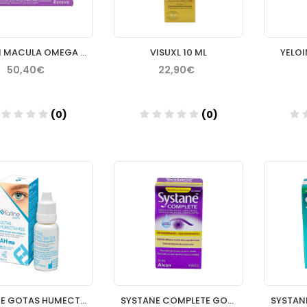
OFTAN MACULA OMEGA 90 CAPS (DI)
VISUXL 10 ML
YELOI
50,40€
22,90€
(0)
(0)
Añadir
Añadir
FARLINE GOTAS HUMECTANTES 0.2 % 15ML
SYSTANE COMPLETE GOTAS OFTALMICAS LUBRICANTES SIN CONSERVANT