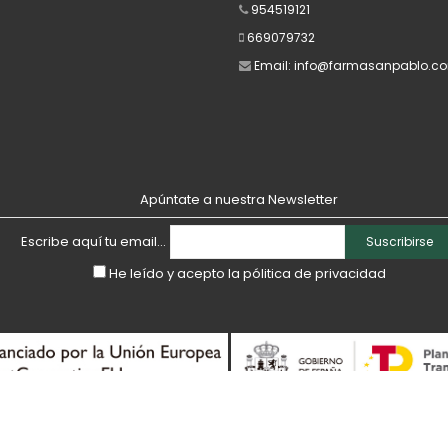
954519121
669079732
Email:
info@farmasanpablo.c
Apúntate a nuestra Newsletter
Escribe aquí tu email...
Suscribirse
He leído y acepto la
pólitica de privacidad