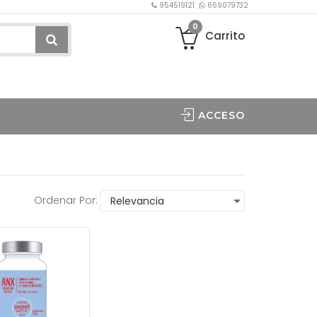
954519121
669079732
0
Carrito
ACCESO
Ordenar Por: