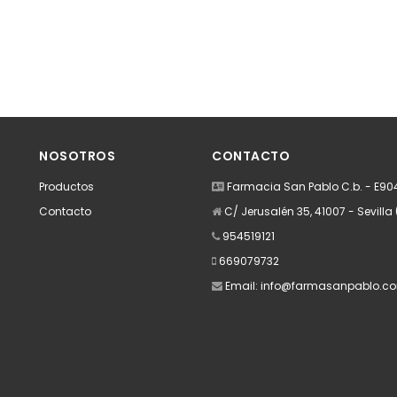
NOSOTROS
CONTACTO
Productos
Farmacia San Pablo C.b. - E9
Contacto
C/ Jerusalén 35, 41007 - Sevilla 
954519121
669079732
Email:
info@farmasanpablo.c