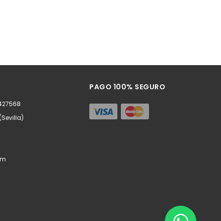
PAGO 100% SEGURO
0427568
(Sevilla)
om