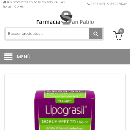
Tus productos en casa en sólo 24 - 48
954519121
669079732
horas hábiles
0
MENÚ