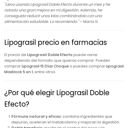
"Llevo usando Lipograsil Doble Efecto durante un mes y he
notado una gran mejora en mi digestión. Además, he
conseguido reducir unos kilos combinándolo con una
alimentación saludable. Lo recomiendo."
– María G.
Lipograsil precio en farmacias
El precio de
Lipograsil Doble Efecto
puede variar
dependiendo del formato que quieras comprar. Puedes
comprar
Lipograsil 15 Días Choque
o puedes comprar
Lipograsil
Maxblock 5 en 1
, entre otros.
¿Por qué elegir Lipograsil Doble
Efecto?
Fórmula natural y eficaz:
combina ingredientes que
depuran, aceleran el metabolismo y mejoran la digestión.
Doble beneficio:
ayuda en el control del peso y la