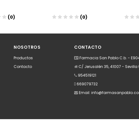
(0)
(0)
dir
Añadir
A
NOSOTROS
CONTACTO
Productos
Farmacia San Pablo C.b. - E9
Contacto
C/ Jerusalén 35, 41007 - Sevilla 
954519121
669079732
Email:
info@farmasanpablo.c
Apúntate a nuestra Newsletter