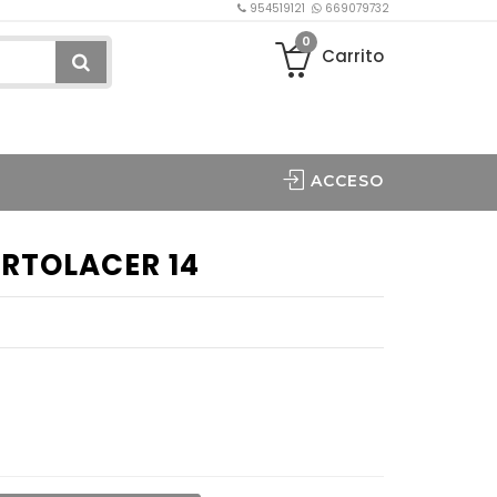
954519121
669079732
0
Carrito
ACCESO
RTOLACER 14