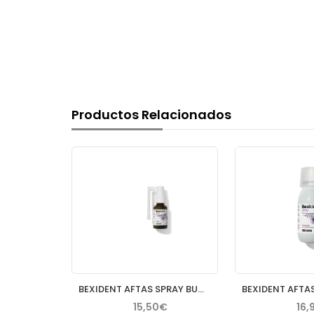
Productos Relacionados
 8 ML (DI)
BEXIDENT AFTAS SPRAY BUCAL PROTECTOR 15 ML
€
15,50€
16,