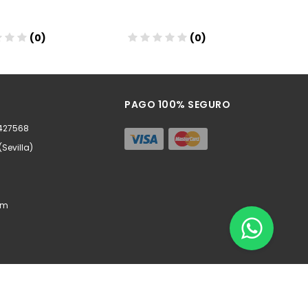
(0)
(0)
ñadir
Añadir
PAGO 100% SEGURO
0427568
(Sevilla)
om