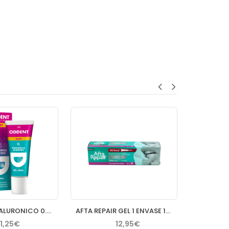
ODDENT A HIALURONICO 0.54 % GEL ORAL BABY 20 ML
AFTA REPAIR GEL 1 ENVASE 15 ML SABOR FRUTOS DEL BOSQUE
11,25€
12,95€