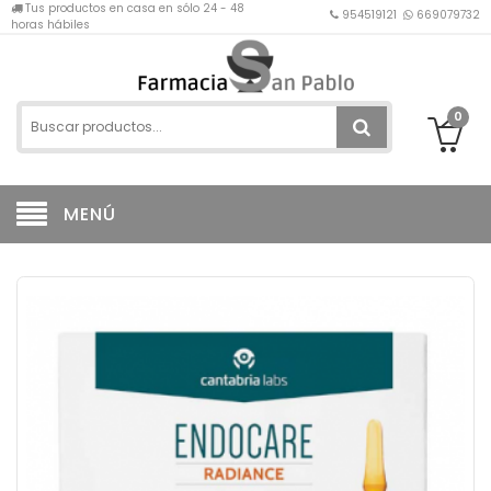
Tus productos en casa en sólo 24 - 48
954519121
669079732
horas hábiles
0
MENÚ