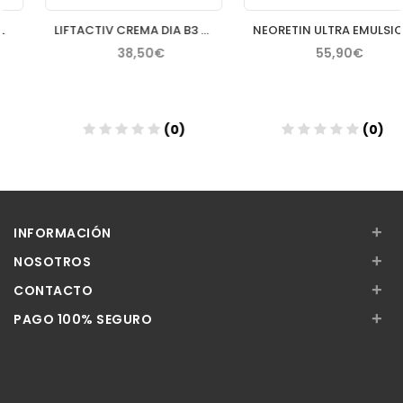
LIFTACTIV CREMA DIA B3 NIACINAMIDA SPF 50
NEORETIN ULTRA EMULSION DESPIGMENTANTE 30 ML
38,50€
55,90€
(0)
(0)
Añadir
Añadir
+
INFORMACIÓN
+
NOSOTROS
+
CONTACTO
+
PAGO 100% SEGURO