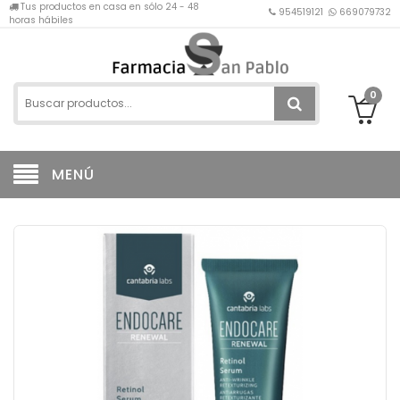
Tus productos en casa en sólo 24 - 48
954519121
669079732
horas hábiles
0
MENÚ