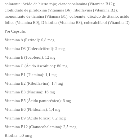
colorante: óxido de hierro rojo; cianocobalamina (Vitamina B12);
clorhidrato de piridoxina (Vitamina B6); riboflavina (Vitamina B2);
mononitrato de tiamina (Vitamna B1); colorante: dióxido de titanio; ácido
fólico (Vitamina B9); D-biotina (Vitamina B8); colecalciferol (Vitamina D).
Por Cápsula:
Vitamina A (Retinol): 0,8 mcg
Vitamina D3 (Colecalciferol): 5 mcg
Vitamina E (Tocoferol): 12 mg
Vitamina C (Ácido Ascórbico): 80 mg
Vitamina B1 (Tiamina): 1,1 mg
Vitamina B2 (Riboflavina): 1,4 mg
Vitamina B3 (Niacina): 16 mg
Vitamina B5 (Ácido pantoténico): 6 mg
Vitamina B6 (Piridoxina): 1,4 mg
Vitamina B9 (Ácido fólico): 0,2 mcg
Vitamina B12 (Cianocobalamina): 2,5 mcg
Biotina: 50 mcg