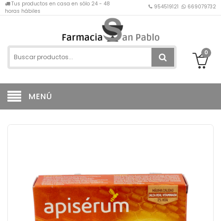
Tus productos en casa en sólo 24 - 48
954519121
669079732
horas hábiles
0
MENÚ