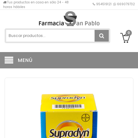
Tus productos en casa en sólo 24 - 48
954519121
669079732
horas hábiles
0
MENÚ