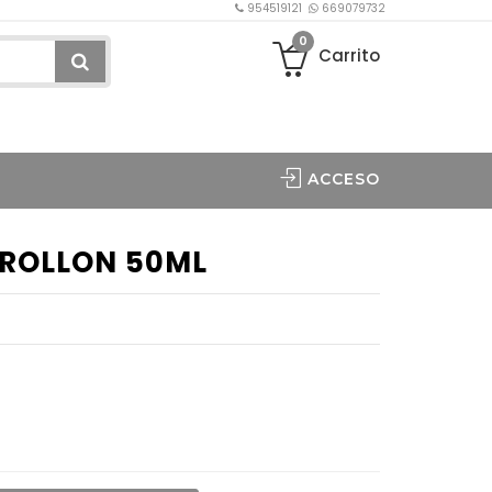
954519121
669079732
0
Carrito
ACCESO
 ROLLON 50ML