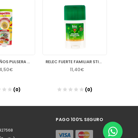
REPEL BITE NIÑOS PULSERA CON CITRONELA 6 PINS CUSTOM
RELEC FUERTE FAMILIAR STICK 50 ML
14,50€
11,40€
(0)
(0)
ñadir
Añadir
PAGO 100% SEGURO
0427568