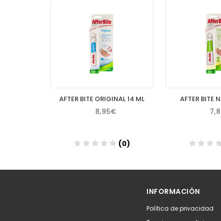
PRANAROM AROMAPIC GEL CREMA CALMANTE 40 ML
AFTER BITE ORIGINAL 14 ML
AFTER BITE 
€
8,95€
7,
(0)
(0)
Añadir
Aña
INFORMACIÓN
Política de privacidad