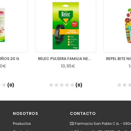
NIÑOS 20 G
RELEC PULSERA FAMILIA NEGRA
80€
10,95€
(0)
(0)
dir
Añadir
A
NOSOTROS
CONTACTO
Productos
Farmacia San Pablo C.b. - E9