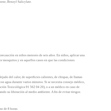
nene, Benzyl Salicylate.
n precaución en niños menores de seis años. En niños, aplicar una
por mosquitos y en aquellos casos en que las condiciones
jado del calor, de superficies calientes, de chispas, de llamas
 con agua durante varios minutos. Si se necesita consejo médico,
mación Toxicológica 91 562 04 20), o a un médico en caso de
ando su liberación al medio ambiente. A fin de evitar riesgos
mo de 8 horas.