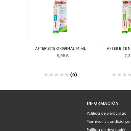
PRANAROM AROMAPIC GEL CREMA CALMANTE 40 ML
AFTER BITE ORIGINAL 14 ML
AFTER BITE 
€
8,95€
7,
(0)
(0)
Añadir
Aña
INFORMACIÓN
Política de privacidad
Terminos y condiciones
Política de devolución