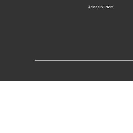
Accesibilidad
Copyright © 2026
Sisfarma
. Todos los derechos rese