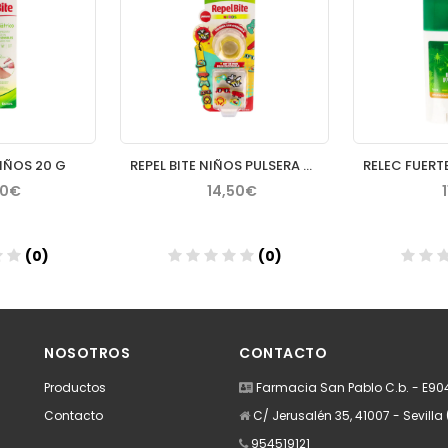
NIÑOS 20 G
REPEL BITE NIÑOS PULSERA CON CITRONELA 6 PINS CUSTOM
80€
14,50€
(0)
(0)
dir
Añadir
A
NOSOTROS
CONTACTO
Productos
Farmacia San Pablo C.b. - E9
Contacto
C/ Jerusalén 35, 41007 - Sevilla 
954519121