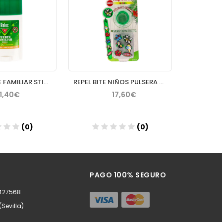
RELEC FUERTE FAMILIAR STICK 50 ML
REPEL BITE NIÑOS PULSERA CON CITRONELA 6 PINS DECORATIVOS
11,40€
17,60€
(0)
(0)
ñadir
Añadir
PAGO 100% SEGURO
0427568
(Sevilla)