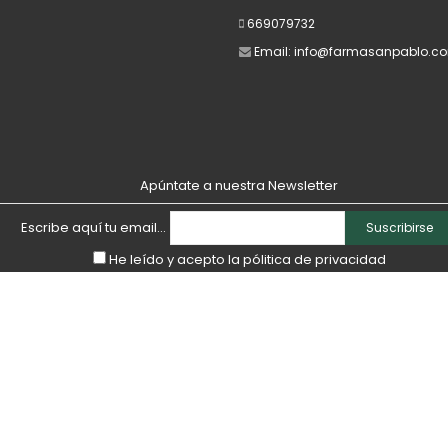
669079732
Email:
info@farmasanpablo.c
Apúntate a nuestra Newsletter
Escribe aquí tu email...
Suscribirse
He leído y acepto la
pólitica de privacidad
rvados.