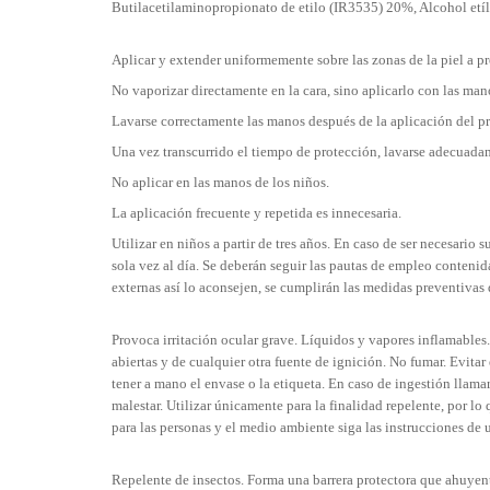
Butilacetilaminopropionato de etilo (IR3535) 20%, Alcohol etíl
Aplicar y extender uniformemente sobre las zonas de la piel a pr
No vaporizar directamente en la cara, sino aplicarlo con las mano
Lavarse correctamente las manos después de la aplicación del p
Una vez transcurrido el tiempo de protección, lavarse adecuada
No aplicar en las manos de los niños.
La aplicación frecuente y repetida es innecesaria.
Utilizar en niños a partir de tres años. En caso de ser necesario
sola vez al día. Se deberán seguir las pautas de empleo conteni
externas así lo aconsejen, se cumplirán las medidas preventivas
Provoca irritación ocular grave. Líquidos y vapores inflamables. 
abiertas y de cualquier otra fuente de ignición. No fumar. Evita
tener a mano el envase o la etiqueta. En caso de ingestión lla
malestar. Utilizar únicamente para la finalidad repelente, por l
para las personas y el medio ambiente siga las instrucciones de 
Repelente de insectos. Forma una barrera protectora que ahuyen