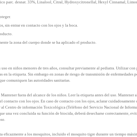
ico parc. desnat. 33%, Linalool, Citral, Hydroxycitronellal, Hexyl Cinnamal, Limo
oteger.
s, sin entrar en contacto con los ojos y la boca.
roducto.
mente la zona del cuerpo donde se ha aplicado el producto.
 su uso en niños menores de tres años, consultar previamente al pediatra. Utilizar co
das en la etiqueta. Sin embargo en zonas de riesgo de transmisión de enfermedades 
 que comuniquen las autoridades sanitarias.
Mantener fuera del alcance de los niños. Leer la etiqueta antes del uso. Mantener ale
r el contacto con los ojos. En caso de contacto con los ojos, aclarar cuidadosamente
mar al Centro de información Toxicológica (Teléfono del Servicio Nacional de Infor
o que una vez concluida su función de biocida, deberá desecharse correctamente, evit
uso.
ta eficazmente a los mosquitos, incluido el mosquito tigre durante un tiempo máxi