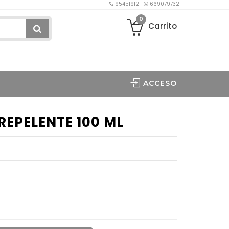
954519121
669079732
0
Carrito
ACCESO
 REPELENTE 100 ML