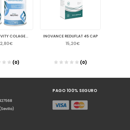
FARLINE ACTIVITY COLAGENO+MAGNESIO 400 G DUPLO
INOVANCE REDUFLAT 45 CAP
2,80€
15,20€
(0)
(0)
ñadir
Añadir
PAGO 100% SEGURO
0427568
(Sevilla)