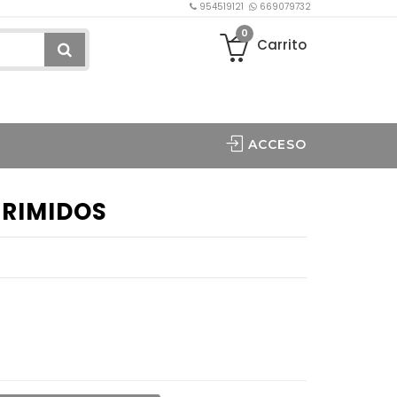
954519121
669079732
0
Carrito
ACCESO
RIMIDOS