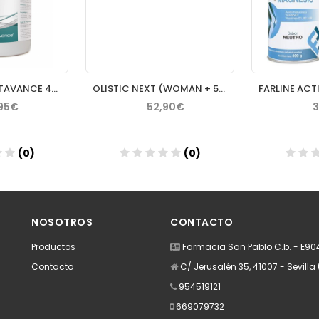
INOVANCE GLUTAVANCE 400GR
OLISTIC NEXT (WOMAN + 50)
95€
52,90€
3
(0)
(0)
dir
Añadir
A
NOSOTROS
CONTACTO
Productos
Farmacia San Pablo C.b. - E9
Contacto
C/ Jerusalén 35, 41007 - Sevilla 
954519121
669079732