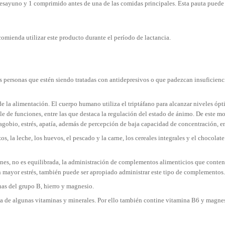
esayuno y 1 comprimido antes de una de las comidas principales. Esta pauta puede
mienda utilizar este producto durante el período de lactancia.
 personas que estén siendo tratadas con antidepresivos o que padezcan insuficienci
de la alimentación. El cuerpo humano utiliza el triptáfano para alcanzar niveles óp
de funciones, entre las que destaca la regulación del estado de ánimo. De este mod
 agobio, estrés, apatía, además de percepción de baja capacidad de concentración, en
s, la leche, los huevos, el pescado y la carne, los cereales integrales y el chocolat
es, no es equilibrada, la administración de complementos alimenticios que content
un mayor estrés, también puede ser apropiado administrar este tipo de complementos.
as del grupo B, hierro y magnesio.
a de algunas vitaminas y minerales. Por ello también contine vitamina B6 y magne