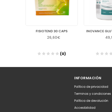
TINNITAN DUO 24 H 30 CAPS + 30 CAPS
FISIOTEND 30 CAPS
9€
1,00%
26,60€
49,
(0)
(0)
Añadir
Aña
INFORMACIÓN
Política de privacidad
Terminos y condiciones
Política de devolución
Accesibilidad