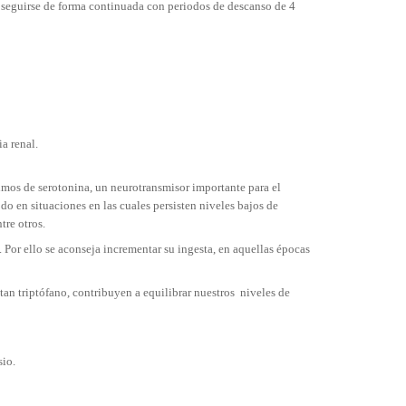
 seguirse de forma continuada con periodos de descanso de 4
a renal.
timos de serotonina, un neurotransmisor importante para el
o en situaciones en las cuales persisten niveles bajos de
tre otros.
e. Por ello se aconseja incrementar su ingesta, en aquellas épocas
an triptófano, contribuyen a equilibrar nuestros niveles de
sio.