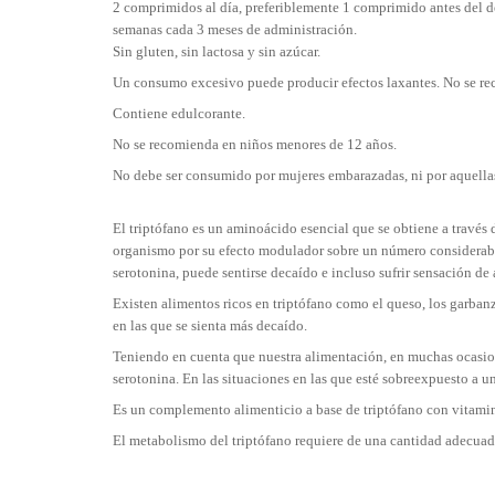
2 comprimidos al día, preferiblemente 1 comprimido antes del d
semanas cada 3 meses de administración.
Sin gluten, sin lactosa y sin azúcar.
Un consumo excesivo puede producir efectos laxantes. No se reco
Contiene edulcorante.
No se recomienda en niños menores de 12 años.
No debe ser consumido por mujeres embarazadas, ni por aquellas
El triptófano es un aminoácido esencial que se obtiene a través 
organismo por su efecto modulador sobre un número considerable 
serotonina, puede sentirse decaído e incluso sufrir sensación de
Existen alimentos ricos en triptófano como el queso, los garbanzo
en las que se sienta más decaído.
Teniendo en cuenta que nuestra alimentación, en muchas ocasion
serotonina. En las situaciones en las que esté sobreexpuesto a 
Es un complemento alimenticio a base de triptófano con vitamin
El metabolismo del triptófano requiere de una cantidad adecuad