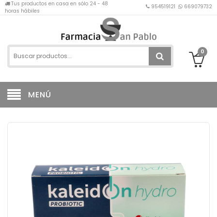
Tus productos en casa en sólo 24 - 48
954519121
669079732
horas hábiles
0
MENÚ