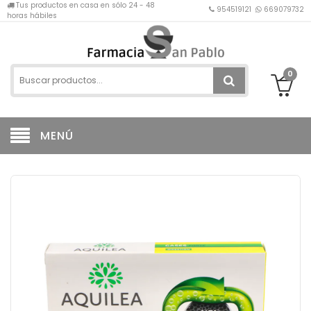
Tus productos en casa en sólo 24 - 48
954519121
669079732
horas hábiles
0
MENÚ