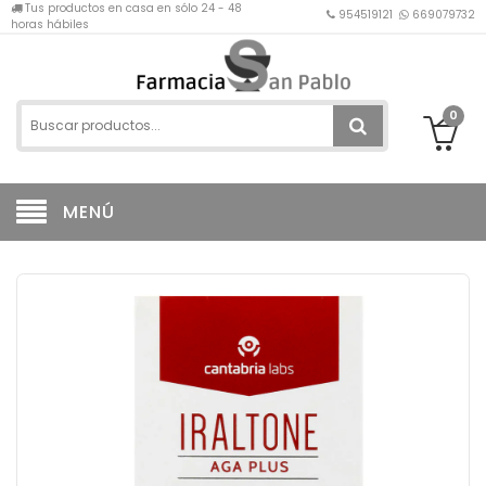
Tus productos en casa en sólo 24 - 48
954519121
669079732
horas hábiles
0
MENÚ