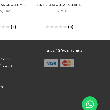
AVENE CLEANANCE GEL LIMPIADOR 200 ML
SENSIBIO MICELLAR CLEANSING OIL BIODERMA 150 ML
15,10€
16,75€
(0)
(0)
ñadir
Añadir
PAGO 100% SEGURO
0427568
(Sevilla)
om