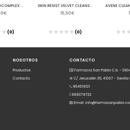
BIOSMOS OSMOCOMPLEX GEL FACIAL 200 ML
SKIN RESIST VELVET CLEANSER 200 ML
50€
15,50€
(0)
(0)
dir
Añadir
A
NOSOTROS
CONTACTO
Productos
Farmacia San Pablo C.b. - E9
Contacto
C/ Jerusalén 35, 41007 - Sevilla 
954519121
669079732
Email:
info@farmasanpablo.c