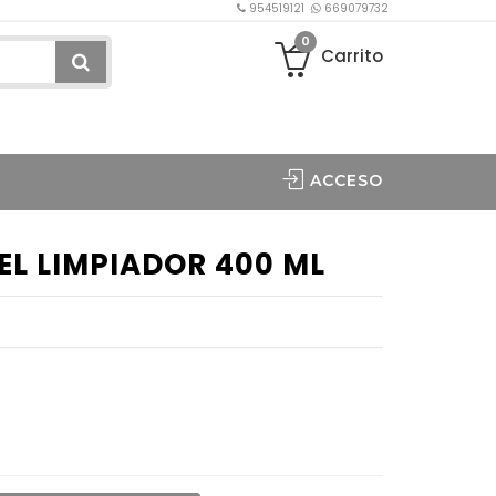
954519121
669079732
0
Carrito
ACCESO
L LIMPIADOR 400 ML