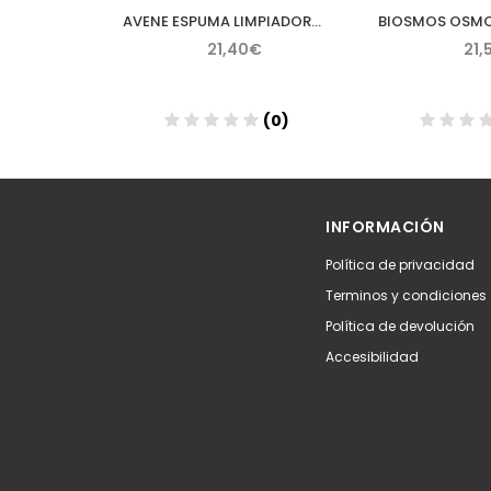
CAUDALIE VINOPURE GELATINA LIMPIADORA PURIFICANTE 150 ML
AVENE ESPUMA LIMPIADORA 150 ML
€
21,40€
21,
(0)
(0)
Añadir
Aña
INFORMACIÓN
Política de privacidad
Terminos y condiciones
Política de devolución
Accesibilidad