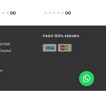
(0)
(0)
ñadir
Añadir
PAGO 100% SEGURO
0427568
(Sevilla)
om