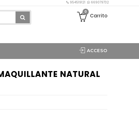
954519121
669079732
0
Carrito
ACCESO
SMAQUILLANTE NATURAL