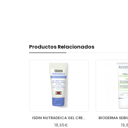
Productos Relacionados
BIODERMA SENSIBIO AR CREMA 40 ML
ISDIN NUTRADEICA GEL CREMA FACIAL PIEL SEBORREICA 50 ML
€
18,65€
19,