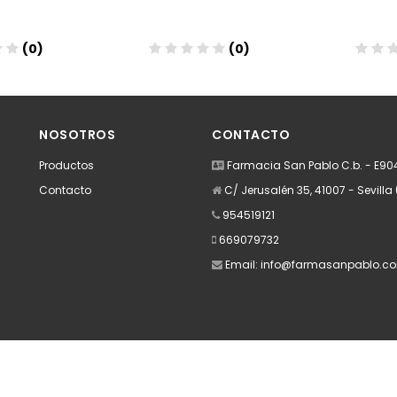
(0)
(0)
dir
Añadir
A
NOSOTROS
CONTACTO
Productos
Farmacia San Pablo C.b. - E9
Contacto
C/ Jerusalén 35, 41007 - Sevilla 
954519121
669079732
Email:
info@farmasanpablo.c
Apúntate a nuestra Newsletter