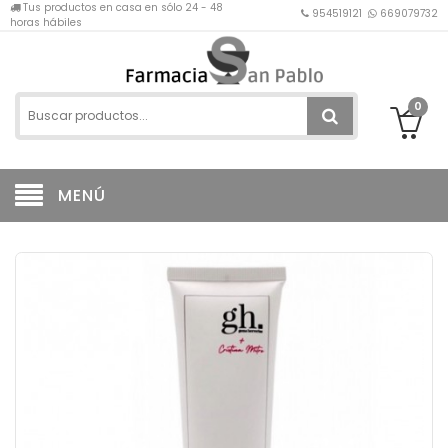
Tus productos en casa en sólo 24 - 48
954519121
669079732
horas hábiles
0
MENÚ