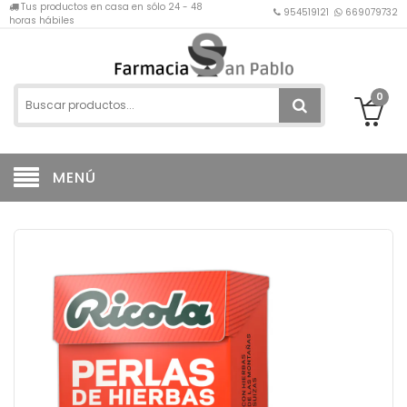
Tus productos en casa en sólo 24 - 48
954519121
669079732
horas hábiles
0
MENÚ