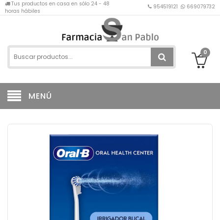
Tus productos en casa en sólo 24 - 48
954519121
669079732
horas hábiles
0
MENÚ