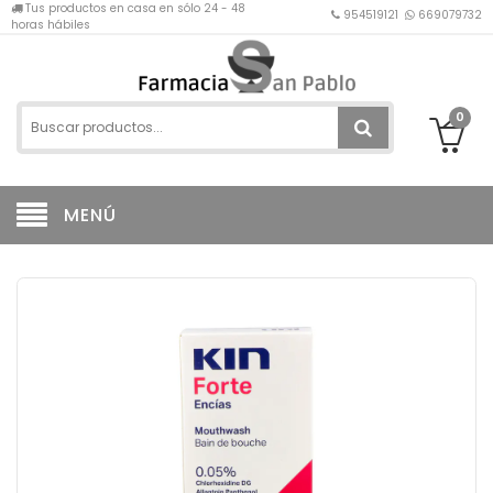
Tus productos en casa en sólo 24 - 48
954519121
669079732
horas hábiles
0
MENÚ