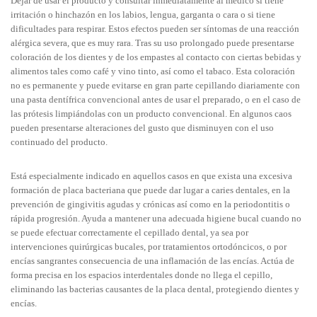
Dejar de usar el producto y consultar inmediatamente al médico si tiene
irritación o hinchazón en los labios, lengua, garganta o cara o si tiene
dificultades para respirar. Estos efectos pueden ser síntomas de una reacción
alérgica severa, que es muy rara. Tras su uso prolongado puede presentarse
coloración de los dientes y de los empastes al contacto con ciertas bebidas y
alimentos tales como café y vino tinto, así como el tabaco. Esta coloración
no es permanente y puede evitarse en gran parte cepillando diariamente con
una pasta dentífrica convencional antes de usar el preparado, o en el caso de
las prótesis limpiándolas con un producto convencional. En algunos caos
pueden presentarse alteraciones del gusto que disminuyen con el uso
continuado del producto.
Está especialmente indicado en aquellos casos en que exista una excesiva
formación de placa bacteriana que puede dar lugar a caries dentales, en la
prevención de gingivitis agudas y crónicas así como en la periodontitis o
rápida progresión. Ayuda a mantener una adecuada higiene bucal cuando no
se puede efectuar correctamente el cepillado dental, ya sea por
intervenciones quirúrgicas bucales, por tratamientos ortodóncicos, o por
encías sangrantes consecuencia de una inflamación de las encías. Actúa de
forma precisa en los espacios interdentales donde no llega el cepillo,
eliminando las bacterias causantes de la placa dental, protegiendo dientes y
encías.