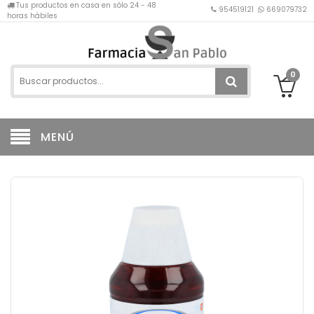
Tus productos en casa en sólo 24 - 48
954519121
669079732
horas hábiles
0
MENÚ