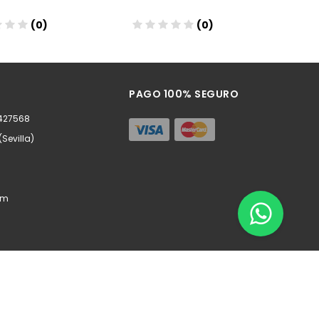
(0)
(0)
ñadir
Añadir
PAGO 100% SEGURO
0427568
(Sevilla)
om