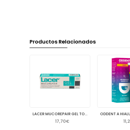
Productos Relacionados
BEXIDENT AFTAS COLUTORIO BUCAL PROTECTOR 120 ML
LACER MUCOREPAIR GEL TOPICO 30 ML
€
17,70€
11,