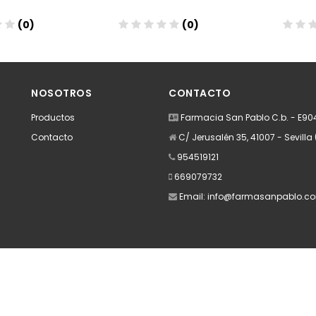
(0)
(0)
dir
Añadir
A
NOSOTROS
CONTACTO
Productos
Farmacia San Pablo C.b. - E9
Contacto
C/ Jerusalén 35, 41007 - Sevilla 
954519121
669079732
Email:
info@farmasanpablo.c
Apúntate a nuestra Newsletter