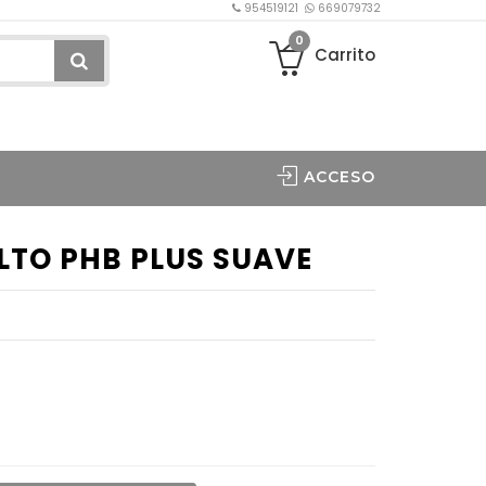
954519121
669079732
0
Carrito
ACCESO
LTO PHB PLUS SUAVE