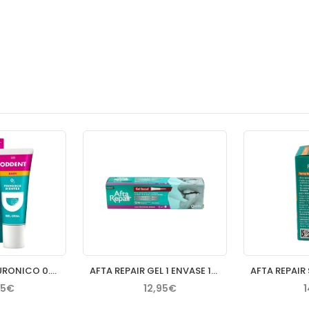
ODDENT A HIALURONICO 0.54 % GEL ORAL BABY 20 ML
AFTA REPAIR GEL 1 ENVASE 15 ML SABOR FRUTOS DEL BOSQUE
25€
12,95€
1