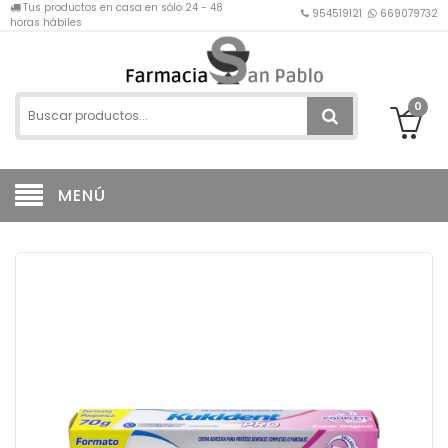
Tus productos en casa en sólo 24 - 48
954519121
669079732
horas hábiles
0
MENÚ