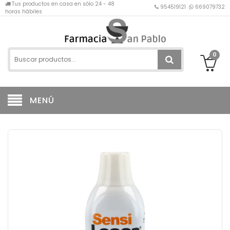
Tus productos en casa en sólo 24 - 48
954519121
669079732
horas hábiles
0
MENÚ