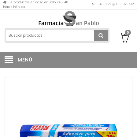
Tus productos en casa en sólo 24 - 48
954519121
669079732
horas hábiles
0
MENÚ