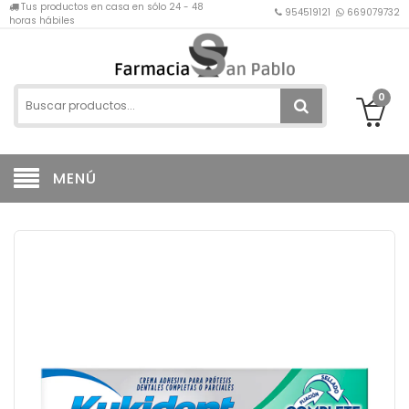
Tus productos en casa en sólo 24 - 48
954519121
669079732
horas hábiles
0
MENÚ