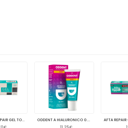
LACER MUCOREPAIR GEL TOPICO 30 ML
ODDENT A HIALURONICO 0.54 % GEL ORAL BABY 20 ML
70€
11,25€