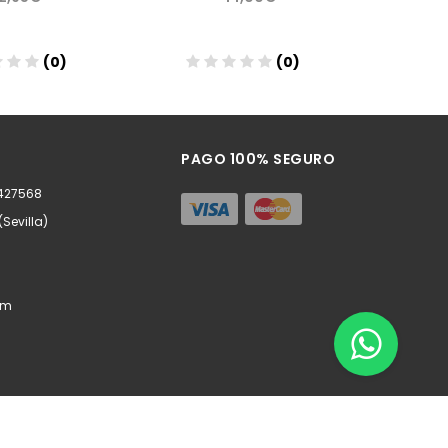
(0)
(0)
ñadir
Añadir
PAGO 100% SEGURO
0427568
(Sevilla)
om