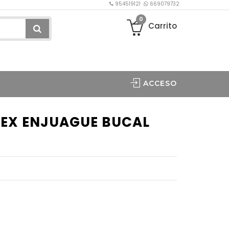
954519121
669079732
0
Carrito
ACCESO
LEX ENJUAGUE BUCAL