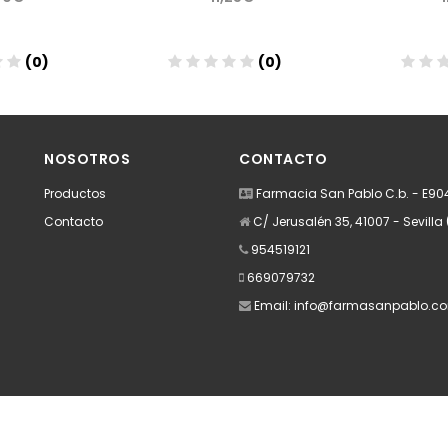
(0)
(0)
dir
Añadir
A
NOSOTROS
CONTACTO
Productos
Farmacia San Pablo C.b. - E9
Contacto
C/ Jerusalén 35, 41007 - Sevilla 
954519121
669079732
Email:
info@farmasanpablo.c
Apúntate a nuestra Newsletter