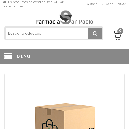
Tus productos en casa en sólo 24 - 48
954519121
669079732
horas hábiles
0
MENÚ