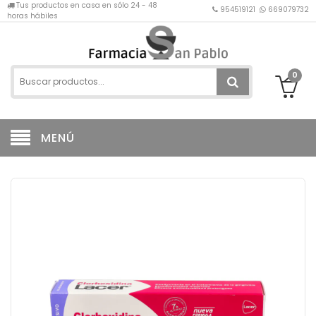
Tus productos en casa en sólo 24 - 48
954519121
669079732
horas hábiles
0
MENÚ