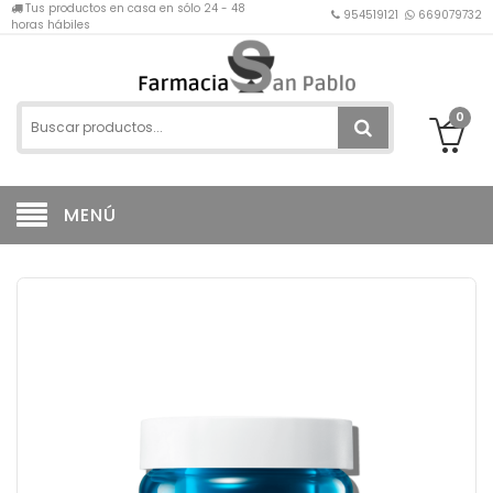
Tus productos en casa en sólo 24 - 48
954519121
669079732
horas hábiles
0
MENÚ