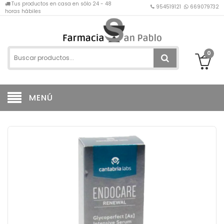
Tus productos en casa en sólo 24 - 48
954519121
669079732
horas hábiles
0
MENÚ