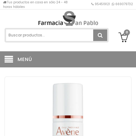
Tus productos en casa en sólo 24 - 48
954519121
669079732
horas hábiles
0
MENÚ