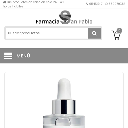
Tus productos en casa en sólo 24 - 48
954519121
669079732
horas hábiles
0
MENÚ