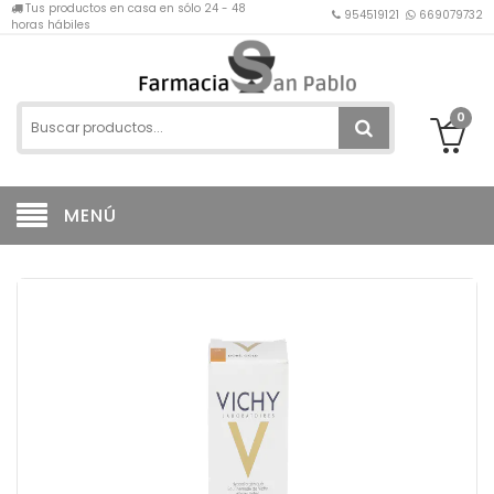
Tus productos en casa en sólo 24 - 48
954519121
669079732
horas hábiles
0
MENÚ