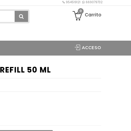
954519121
669079732
0
Carrito
ACCESO
REFILL 50 ML