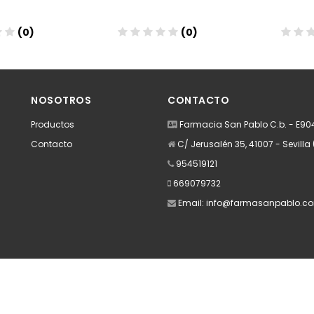
(0)
(0)
dir
Añadir
A
NOSOTROS
CONTACTO
Productos
Farmacia San Pablo C.b. - E9
Contacto
C/ Jerusalén 35, 41007 - Sevilla 
954519121
669079732
Email:
info@farmasanpablo.c
Apúntate a nuestra Newsletter