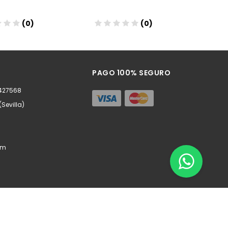
(0)
(0)
ñadir
Añadir
PAGO 100% SEGURO
0427568
(Sevilla)
om