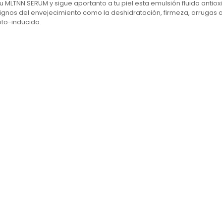
 MLTNN SERUM y sigue aportanto a tu piel esta emulsión fluida
antiox
ignos del
envejecimiento
como la deshidratación, firmeza, arrugas 
oto-inducido
.