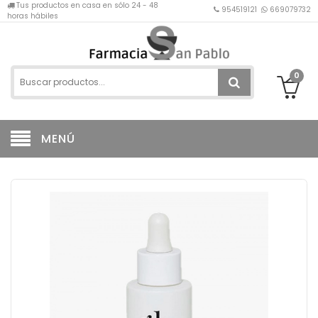
Tus productos en casa en sólo 24 - 48
954519121
669079732
horas hábiles
0
MENÚ