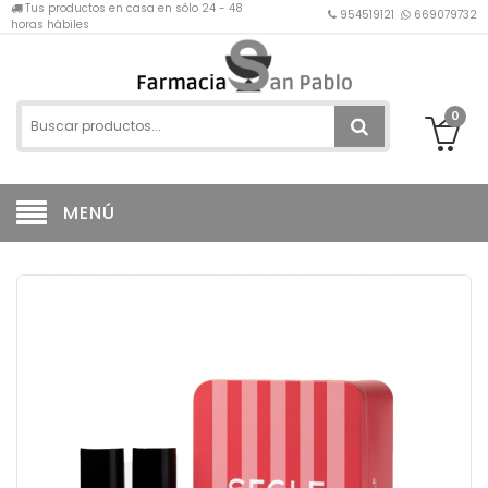
Tus productos en casa en sólo 24 - 48
954519121
669079732
horas hábiles
0
MENÚ