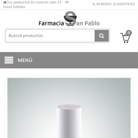
Tus productos en casa en sólo 24 - 48
954519121
669079732
horas hábiles
0
MENÚ