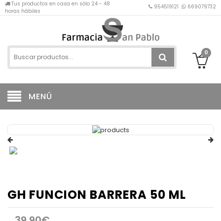
Tus productos en casa en sólo 24 - 48
954519121
669079732
horas hábiles
0
MENÚ
GH FUNCION BARRERA 50 ML
39,90€