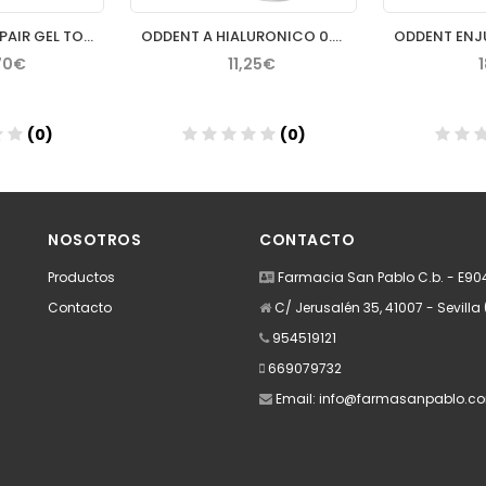
LACER MUCOREPAIR GEL TOPICO 30 ML
ODDENT A HIALURONICO 0.54 % GEL ORAL BABY 20 ML
70€
11,25€
(0)
(0)
dir
Añadir
A
NOSOTROS
CONTACTO
Productos
Farmacia San Pablo C.b. - E9
Contacto
C/ Jerusalén 35, 41007 - Sevilla 
954519121
669079732
Email:
info@farmasanpablo.c