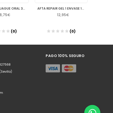
ODDENT ENJUAGUE ORAL 300 ML
AFTA REPAIR GEL 1 ENVASE 15 ML SABOR FRUTOS DEL BOSQUE
18,75€
12,95€
(0)
(0)
ñadir
Añadir
PAGO 100% SEGURO
0427568
(Sevilla)
om