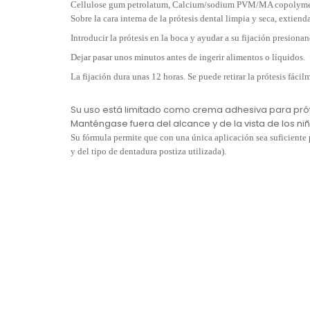
Cellulose gum petrolatum, Calcium/sodium PVM/MA copolymer, 
Sobre la cara interna de la prótesis dental limpia y seca, extiend
Introducir la prótesis en la boca y ayudar a su fijación presiona
Dejar pasar unos minutos antes de ingerir alimentos o líquidos.
La fijación dura unas 12 horas. Se puede retirar la prótesis fáci
Su uso está limitado como crema adhesiva para prót
Manténgase fuera del alcance y de la vista de los niñ
Su fórmula permite que con una única aplicación sea suficiente 
y del tipo de dentadura postiza utilizada).