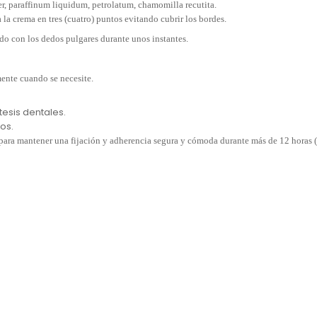
paraffinum liquidum, petrolatum, chamomilla recutita.
a la crema en tres (cuatro) puntos evitando cubrir los bordes.
ndo con los dedos pulgares durante unos instantes.
lmente cuando se necesite.
esis dentales.
os.
para mantener una fijación y adherencia segura y cómoda durante más de 12 horas (l