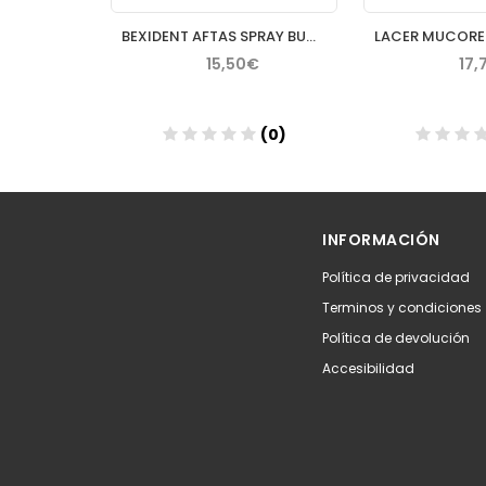
 8 ML (DI)
BEXIDENT AFTAS SPRAY BUCAL PROTECTOR 15 ML
€
15,50€
17,
(0)
(0)
Añadir
Aña
INFORMACIÓN
Política de privacidad
Terminos y condiciones
Política de devolución
Accesibilidad