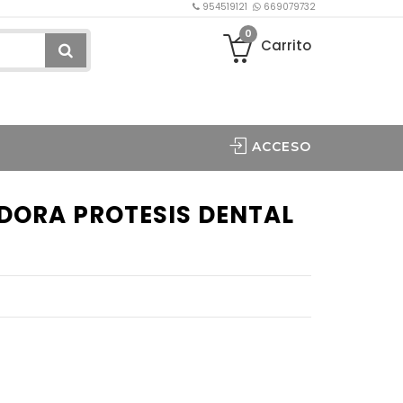
954519121
669079732
0
Carrito
ACCESO
DORA PROTESIS DENTAL