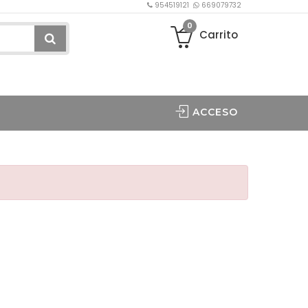
954519121
669079732
0
Carrito
ACCESO