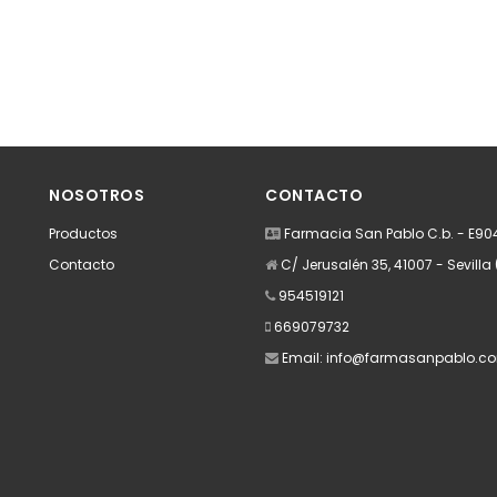
NOSOTROS
CONTACTO
Productos
Farmacia San Pablo C.b. - E9
Contacto
C/ Jerusalén 35, 41007 - Sevilla 
954519121
669079732
Email:
info@farmasanpablo.c