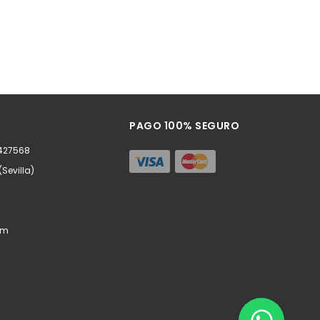
PAGO 100% SEGURO
0427568
(Sevilla)
om